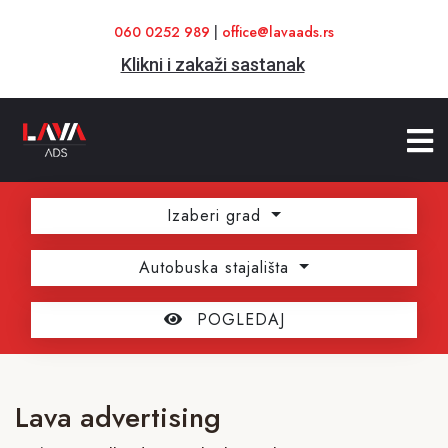
060 0252 989
|
office@lavaads.rs
Klikni i zakaži sastanak
Izaberi grad
Autobuska stajališta
POGLEDAJ
Lava advertising