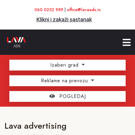
060 0252 989
|
office@lavaads.rs
Klikni i zakaži sastanak
Izaberi grad
Reklame na prevozu
POGLEDAJ
Lava advertising