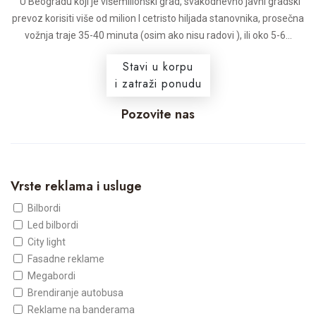
U Beogradu koji je višemilionski grad, svakodnevno javni gradski
prevoz korisiti više od milion I cetristo hiljada stanovnika, prosečna
vožnja traje 35-40 minuta (osim ako nisu radovi ), ili oko 5-6...
Stavi u korpu
i zatraži ponudu
Pozovite nas
Vrste reklama i usluge
Bilbordi
Led bilbordi
City light
Fasadne reklame
Megabordi
Brendiranje autobusa
Reklame na banderama