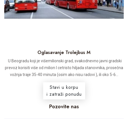
Oglasavanje Trolejbus M
U Beogradu koji je višemilionski grad, svakodnevno javni gradski
prevoz korisiti više od milion I cetristo hiljada stanovnika, prosečna
vožnja traje 35-40 minuta (osim ako nisu radovi ), ili oko 5-6...
Stavi u korpu
i zatraži ponudu
Pozovite nas