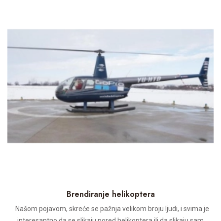
Brendiranje helikoptera
Našom pojavom, skreće se pažnja velikom broju ljudi, i svima je
interesantno da se slikaju pored helikoptera ili da slikaju sam