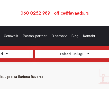
060 0252 989
|
office@lavaads.rs
Cenovnik
Postani partner
O nama
Blog
Kontakt
ad
Izaberi uslugu
vla, ugao sa Ilariona Ruvarca