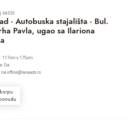
j: 66535
ad - Autobuska stajališta - Bul.
arha Pavla, ugao sa Ilariona
ca
e: 117cm x 175cm
je: Da
t na office@lavaads.rs
 korpu
i ponudu
s