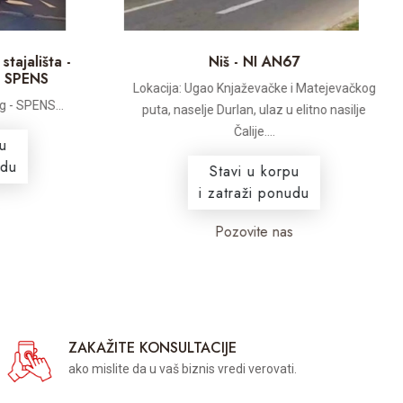
jališta -
Niš - NI AN67
PENS
Lokacija: Ugao Knjaževačke i Matejevačkog
 SPENS...
puta, naselje Durlan, ulaz u elitno nasilje
Čalije....
Stavi u korpu
i zatraži ponudu
Pozovite nas
ZAKAŽITE KONSULTACIJE
ako mislite da u vaš biznis vredi verovati.