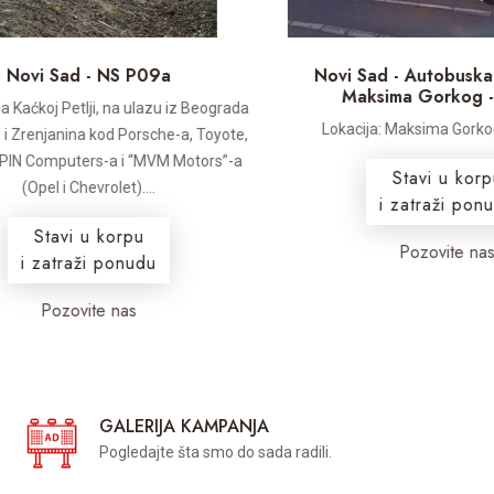
ovi Sad - NS P09a
Novi Sad - Autobuska sta
Maksima Gorkog - S
Kaćkoj Petlji, na ulazu iz Beograda
Lokacija: Maksima Gorkog -
Zrenjanina kod Porsche-a, Toyote,
IN Computers-a i “MVM Motors”-a
Stavi u korpu
(Opel i Chevrolet)....
i zatraži ponudu
Stavi u korpu
Pozovite nas
i zatraži ponudu
Pozovite nas
GALERIJA KAMPANJA
Pogledajte šta smo do sada radili.