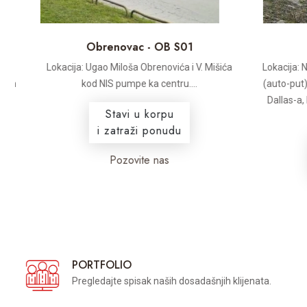
Obrenovac - OB S01
N
Lokacija: Ugao Miloša Obrenovića i V. Mišića
Lokacija: Na 
m
kod NIS pumpe ka centru....
(auto-put) i 
Dallas-a, P
Stavi u korpu
i zatraži ponudu
Pozovite nas
PORTFOLIO
Pregledajte spisak naših dosadašnjih klijenata.