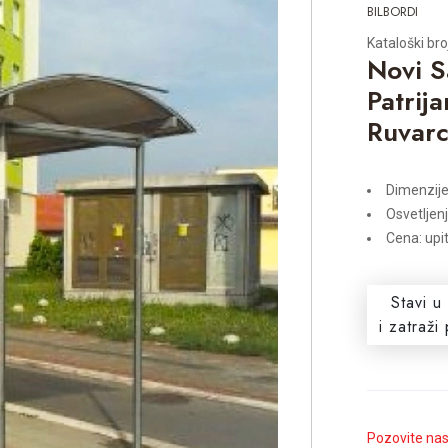
BILBORDI
Kataloški bro
Novi S
Patrij
Ruvar
Dimenzij
Osvetljen
Cena: upi
Stavi u
i zatraž
Pozovite na