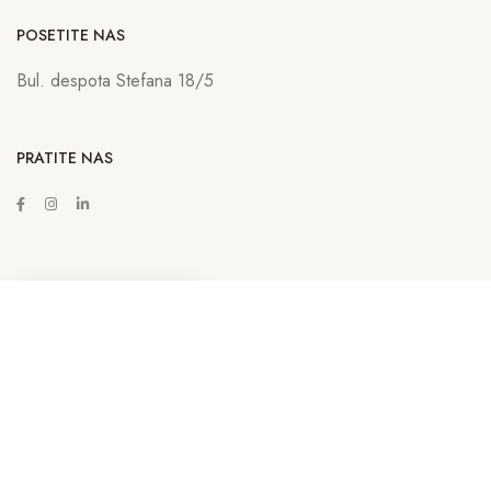
POSETITE NAS
Bul. despota Stefana 18/5
PRATITE NAS
ZAKAŽITE SASTANAK
Copyright © 2022
Lava Advertising
Sva prava zadržana. Neovlašćeno
kopiranje, preuzimanje i korišćenje sadržaja sa sajta sankcioniše se u