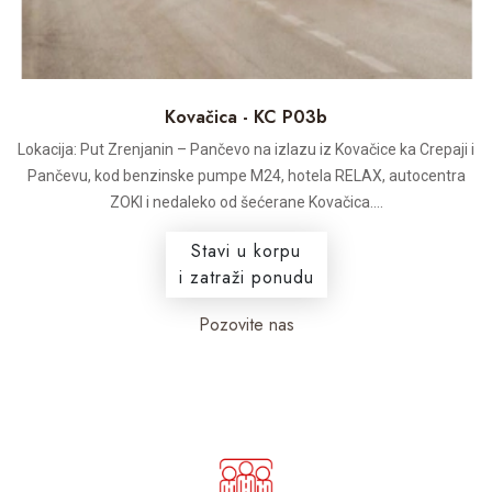
Kovačica - KC P03b
Lokacija: Put Zrenjanin – Pančevo na izlazu iz Kovačice ka Crepaji i
Pančevu, kod benzinske pumpe M24, hotela RELAX, autocentra
ZOKI i nedaleko od šećerane Kovačica....
Stavi u korpu
i zatraži ponudu
Pozovite nas