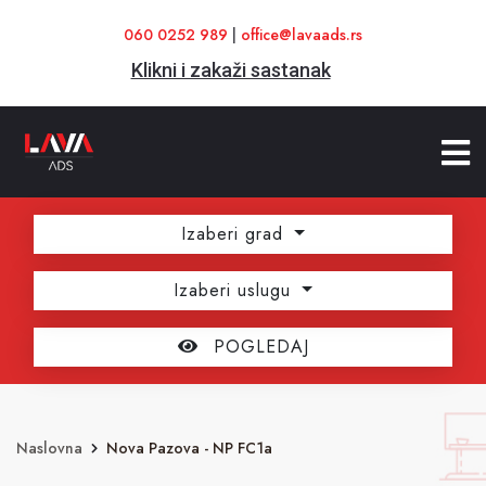
060 0252 989
|
office@lavaads.rs
Klikni i zakaži sastanak
Izaberi grad
Izaberi uslugu
POGLEDAJ
Naslovna
Nova Pazova - NP FC1a