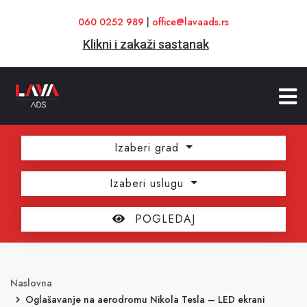
060 0252 989
|
office@lavaads.rs
Klikni i zakaži sastanak
Izaberi grad
Izaberi uslugu
POGLEDAJ
Naslovna
Oglašavanje na aerodromu Nikola Tesla – LED ekrani