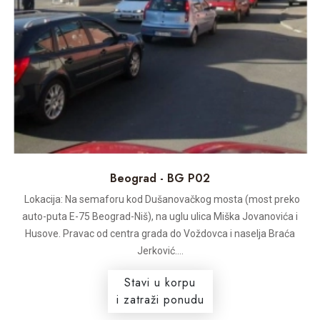
Beograd - BG P02
Lokacija: Na semaforu kod Dušanovačkog mosta (most preko
auto-puta E-75 Beograd-Niš), na uglu ulica Miška Jovanovića i
Husove. Pravac od centra grada do Voždovca i naselja Braća
Jerković....
Stavi u korpu
i zatraži ponudu