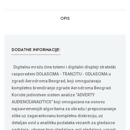
OPIS
DODATNE INFORMACIJE:
Digitalnu mrežu čine totemi i digitalni displeji strateški
raspoređeni DOLASCIMA - TRANZITU - ODLASCIMA u
zgradi Aerodroma Beograd, koji omogućavaju
kompletno brendiranje zgrade Aerodroma Beograd.
Koriste jedinstven sistem analize “ADVERTY
AUDIENCEANALYTICS” koji omogućava na osnovu
najsavremenijih algoritama za obradu i prepoznavanje
slike uz zagarantovanu kompletnu diskreciju, uz
detaljan uvid u analitiku podataka vezanih za gledaoce
sadržaja : ukupan broj gledalaca, pol gledalaca, uzrast,