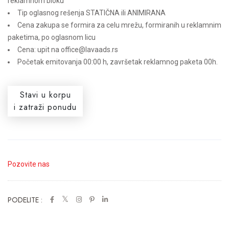
reklamnom bloku
Tip oglasnog rešenja STATIČNA ili ANIMIRANA
Cena zakupa se formira za celu mrežu, formiranih u reklamnim
paketima, po oglasnom licu
Cena: upit na office@lavaads.rs
Početak emitovanja 00:00 h, završetak reklamnog paketa 00h.
Stavi u korpu
i zatraži ponudu
Pozovite nas
PODELITE :