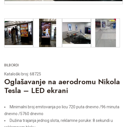
BILBORDI
Kataloški broj: 68725
Oglašavanje na aerodromu Nikola
Tesla – LED ekrani
Minimalni broj emitovanja po licu 720 puta dnevno /96 minuta
dnevno /5760 dnevno
Dužina trajanja jednog slota, reklamne poruke: 8 sekundi u