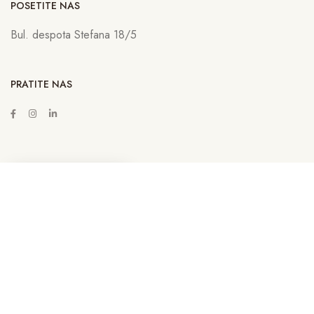
POSETITE NAS
Bul. despota Stefana 18/5
PRATITE NAS
ZAKAŽITE SASTANAK
Copyright © 2022
Lava Advertising
Sva prava zadržana. Neovlašćeno
kopiranje, preuzimanje i korišćenje sadržaja sa sajta sankcioniše se u
skladu sa Zakonom. | By
Lava NET