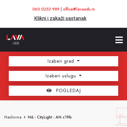
060 0252 989
|
office@lavaads.rs
Klikni i zakaži sastanak
Izaberi grad
Izaberi uslugu
POGLEDAJ
Naslovna
Niš - CityLight - AN c19b