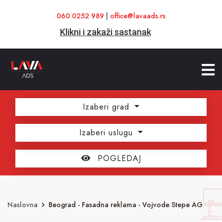
060 0252 989
|
office@lavaads.rs
Klikni i zakaži sastanak
Izaberi grad
Izaberi uslugu
POGLEDAJ
Naslovna
Beograd - Fasadna reklama - Vojvode Stepe AG