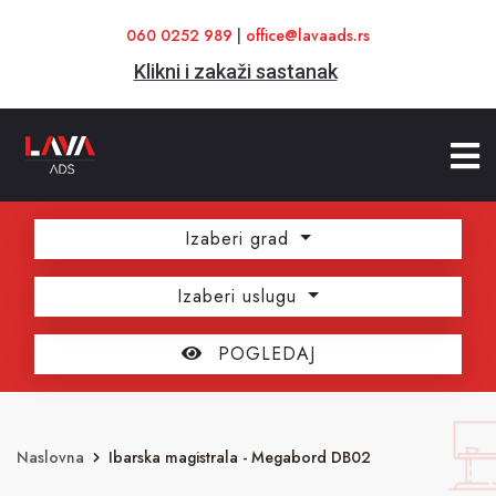
060 0252 989
|
office@lavaads.rs
Klikni i zakaži sastanak
Izaberi grad
Izaberi uslugu
POGLEDAJ
Naslovna
Ibarska magistrala - Megabord DB02