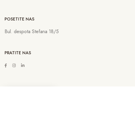
POSETITE NAS
Bul. despota Stefana 18/5
PRATITE NAS
ZAKAŽITE SASTANAK
Copyright © 2022
Lava Advertising
Sva prava zadržana. Neovlašćeno