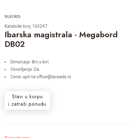
BILBORDI
Kataloški broj: 165247
Ibarska magistrala - Megabord
DB02
Dimenzije: 8m x 6m
Osvetljenje: Da
Cena: upit na office@lavaads.rs
Stavi u korpu
i zatraži ponudu