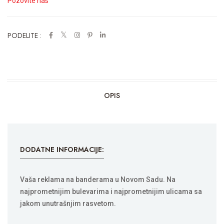
Pozovite nas
PODELITE :
OPIS
DODATNE INFORMACIJE:
Vaša reklama na banderama u Novom Sadu. Na
najprometnijim bulevarima i najprometnijim ulicama sa
jakom unutrašnjim rasvetom.