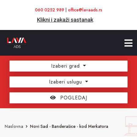
060 0252 989
|
office@lavaads.rs
Klikni i zakaži sastanak
Izaberi grad
Izaberi uslugu
POGLEDAJ
Naslovna
Novi Sad - Banderašice - kod Merkatora