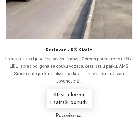
Kruševac - KŠ KM06
Lokacija: Ulica Ljube Tripkovića. Tranzit. Odmah pored ulaza u BIG i
LIDL. Ispred poligona za obuku vozača, šetališta u parku, AMS
Srbije i auto parka. U blizini parkovi, Osnovna škola Jovan
Jovanović Z...
Stavi u korpu
i zatraži ponudu
Pozovite nas