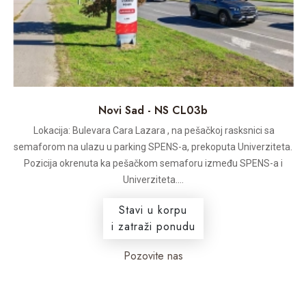
Novi Sad - NS CL03b
Lokacija: Bulevara Cara Lazara , na pešačkoj rasksnici sa
semaforom na ulazu u parking SPENS-a, prekoputa Univerziteta.
Pozicija okrenuta ka pešačkom semaforu između SPENS-a i
Univerziteta....
Stavi u korpu
i zatraži ponudu
Pozovite nas