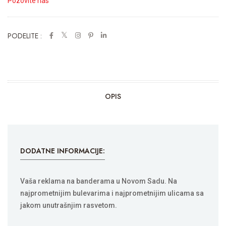
Pozovite nas
PODELITE :
OPIS
DODATNE INFORMACIJE:
Vaša reklama na banderama u Novom Sadu. Na
najprometnijim bulevarima i najprometnijim ulicama sa
jakom unutrašnjim rasvetom.