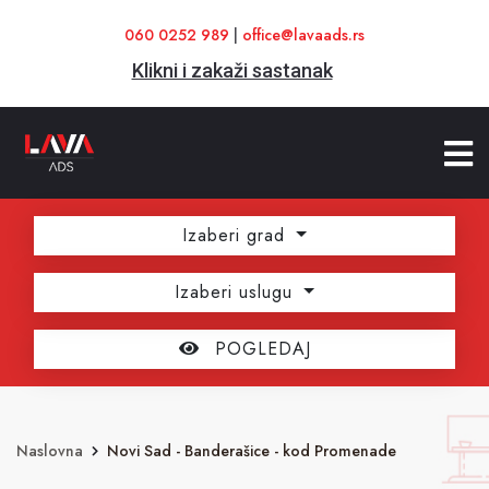
060 0252 989
|
office@lavaads.rs
Klikni i zakaži sastanak
Izaberi grad
Izaberi uslugu
POGLEDAJ
Naslovna
Novi Sad - Banderašice - kod Promenade