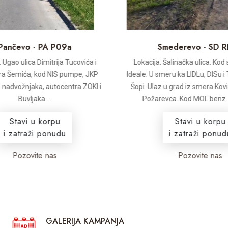
ančevo - PA P09a
Smederevo - SD R
Ugao ulica Dimitrija Tucovića i
Lokacija: Šalinačka ulica. Kod 
 Šemića, kod NIS pumpe, JKP
Ideale. U smeru ka LIDLu, DISu i
nadvožnjaka, autocentra ZOKI i
Šopi. Ulaz u grad iz smera Kovi
Buvljaka....
Požarevca. Kod MOL benz. p
Stavi u korpu
Stavi u korpu
i zatraži ponudu
i zatraži ponudu
Pozovite nas
Pozovite nas
GALERIJA KAMPANJA