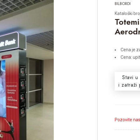
BILBORDI
Kataloški br
Totemi
Aerodr
Cena je z
Cena: upi
Stavi u
i zatraž
Pozovite na