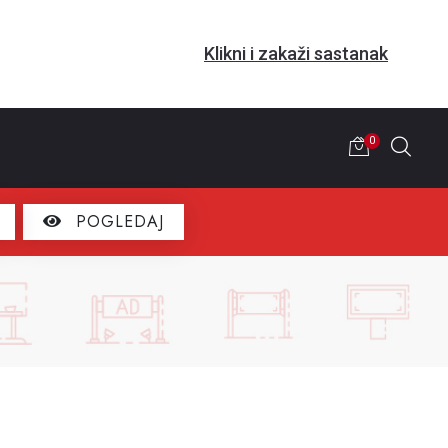
Klikni i zakaži sastanak
0
POGLEDAJ