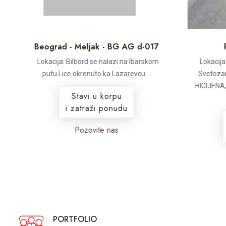
Beograd - Meljak - BG AG d-017
P
.
Lokacija: Bilbord se nalazi na Ibarskom
Lokacija: 
putu.Lice okrenuto ka Lazarevcu....
Svetozara
HIGIJENA, 
Stavi u korpu
i zatraži ponudu
Pozovite nas
PORTFOLIO