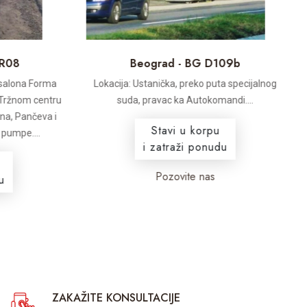
R08
Beograd - BG D109b
salona Forma
Lokacija: Ustanička, preko puta specijalnog
 Tržnom centru
suda, pravac ka Autokomandi....
na, Pančeva i
Stavi u korpu
umpe....
i zatraži ponudu
Pozovite nas
ZAKAŽITE KONSULTACIJE