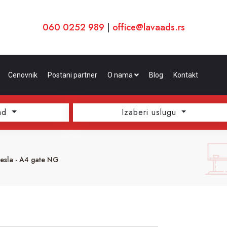
060 0252 989
|
office@lavaads.rs
Cenovnik
Postani partner
O nama
Blog
Kontakt
ad
Izaberi uslugu
esla - A4 gate NG