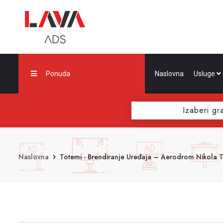
Ponuda
Naslovna
Usluge
Izaberi gr
Naslovna
Totemi - Brendiranje Uređaja – Aerodrom Nikola T