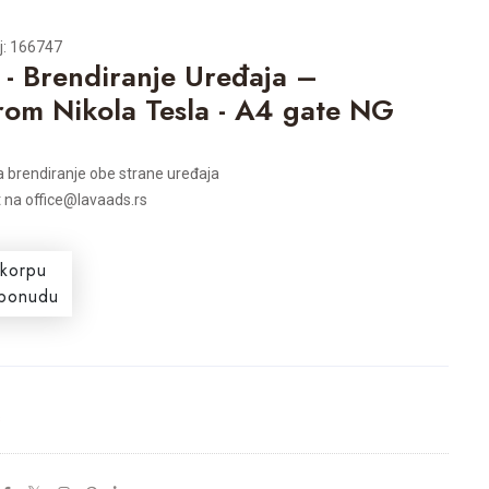
oj: 166747
 - Brendiranje Uređaja –
om Nikola Tesla - A4 gate NG
a brendiranje obe strane uređaja
t na office@lavaads.rs
 korpu
i ponudu
s