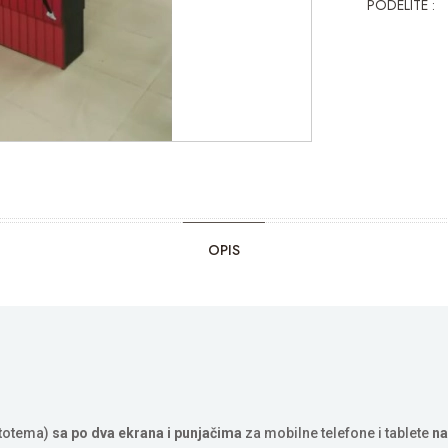
PODELITE :
OPIS
totema)
sa po dva ekrana i punjačima
za mobilne telefone i tablete
na