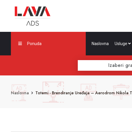
Ponuda
Naslovna
Usluge
Izaberi gr
Naslovna
Totemi - Brendiranje Uređaja – Aerodrom Nikola T