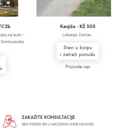
FC2b
Kanjiža - KŽ S05
azu sa auto –
Lokacija: Centar...
i Svetosavska
Stavi u korpu
i zatraži ponudu
Pozovite nas
ZAKAŽITE KONSULTACIJE
ako mislite da u vaš biznis vredi verovati.