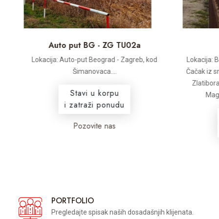
S
Auto put BG - ZG TU02a
Lokacija: Auto-put Beograd - Zagreb, kod
Lokacija: Bu
Šimanovaca....
Čačak iz sm
e
Zlatibora.
Stavi u korpu
Magist
i zatraži ponudu
Pozovite nas
PORTFOLIO
Pregledajte spisak naših dosadašnjih klijenata.