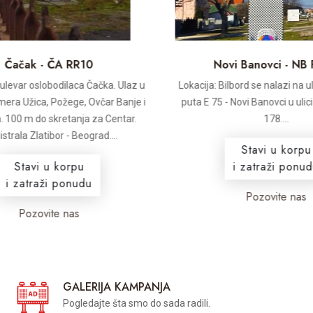
Čačak - ČA RR10
Novi Banovci - NB 
levar oslobodilaca Čačka. Ulaz u
Lokacija: Bilbord se nalazi na ul
era Užica, Požege, Ovčar Banje i
puta E 75 - Novi Banovci u ulic
 100 m do skretanja za Centar.
178....
rala Zlatibor - Beograd....
Stavi u korpu
Stavi u korpu
i zatraži ponudu
i zatraži ponudu
Pozovite nas
Pozovite nas
GALERIJA KAMPANJA
Pogledajte šta smo do sada radili.