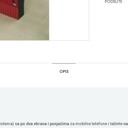
PODELITE :
OPIS
totema)
sa po dva ekrana i punjačima
za mobilne telefone i tablete
na