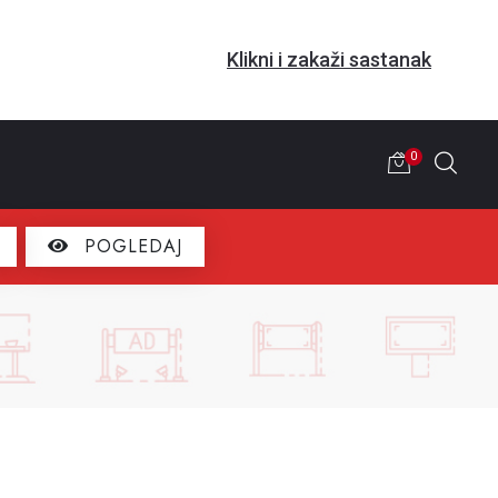
Klikni i zakaži sastanak
0
POGLEDAJ