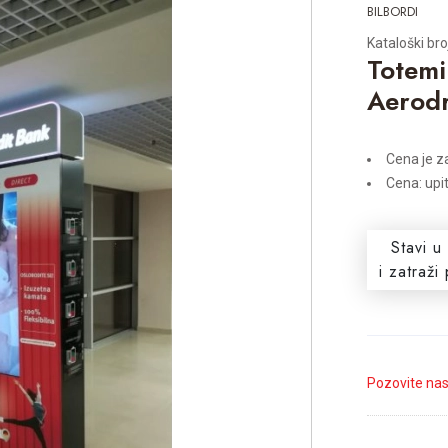
BILBORDI
Kataloški br
Totemi
Aerodr
Cena je z
Cena: upi
Stavi u
i zatraž
Pozovite na