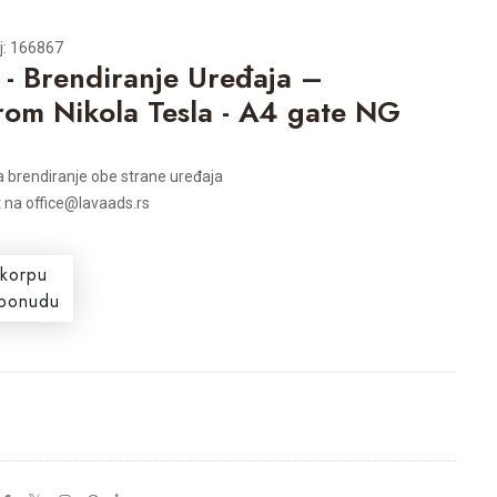
oj: 166867
 - Brendiranje Uređaja –
om Nikola Tesla - A4 gate NG
a brendiranje obe strane uređaja
t na office@lavaads.rs
 korpu
i ponudu
s