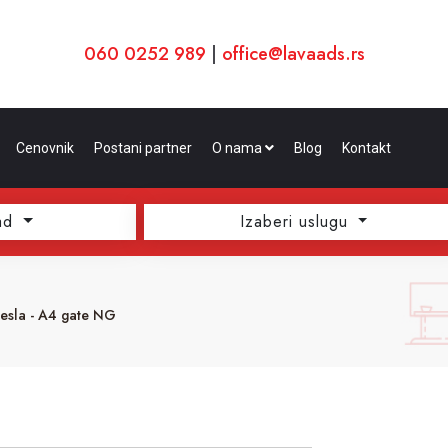
060 0252 989
|
office@lavaads.rs
Cenovnik
Postani partner
O nama
Blog
Kontakt
ad
Izaberi uslugu
esla - A4 gate NG