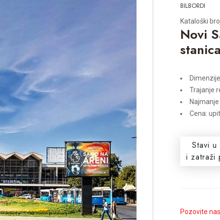
BILBORDI
Kataloški br
Novi S
stanica
Dimenzij
Trajanje 
Najmanje
Cena: upi
Stavi u
i zatraž
Pozovite na