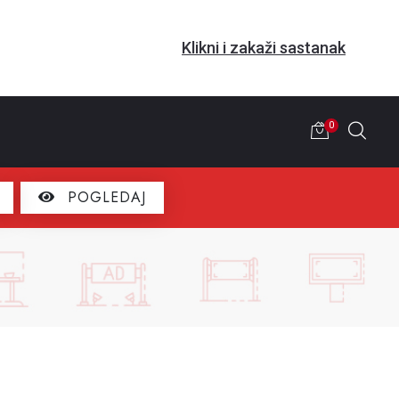
Klikni i zakaži sastanak
0
POGLEDAJ