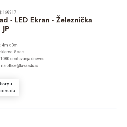
oj: 168917
ad - LED Ekran - Železnička
 JP
e: 4m x 3m
reklame: 8 sec
 1080 emitovanja dnevno
t na office@lavaads.rs
 korpu
i ponudu
s