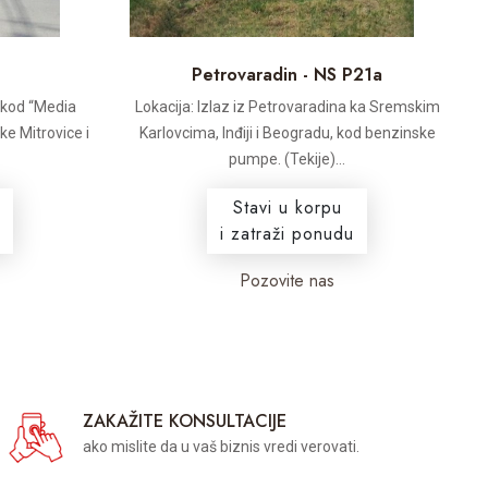
Petrovaradin - NS P21a
, kod “Media
Lokacija: Izlaz iz Petrovaradina ka Sremskim
e Mitrovice i
Karlovcima, Inđiji i Beogradu, kod benzinske
pumpe. (Tekije)...
Stavi u korpu
i zatraži ponudu
Pozovite nas
ZAKAŽITE KONSULTACIJE
ako mislite da u vaš biznis vredi verovati.