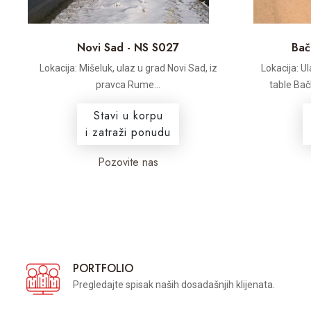
Novi Sad - NS S027
Bač
Lokacija: Mišeluk, ulaz u grad Novi Sad, iz
Lokacija: Ul
d
pravca Rume...
table Bač
Stavi u korpu
i zatraži ponudu
Pozovite nas
PORTFOLIO
Pregledajte spisak naših dosadašnjih klijenata.