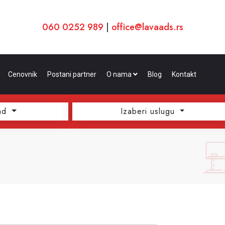
060 0252 989
|
office@lavaads.rs
Cenovnik
Postani partner
O nama
Blog
Kontakt
ad
Izaberi uslugu