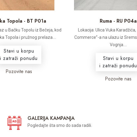
ka Topola - BT P01a
Ruma - RU P04a
az u Bačku Topolu iz Bečeja, kod
Lokacija: Ulica Vuka Karadžića
ka Topola i pružnog prelaza....
Commerce”-a na ulazu iz Sremsk
Vognja....
Stavi u korpu
i zatraži ponudu
Stavi u korpu
i zatraži ponudu
Pozovite nas
Pozovite nas
GALERIJA KAMPANJA
Pogledajte šta smo do sada radili.