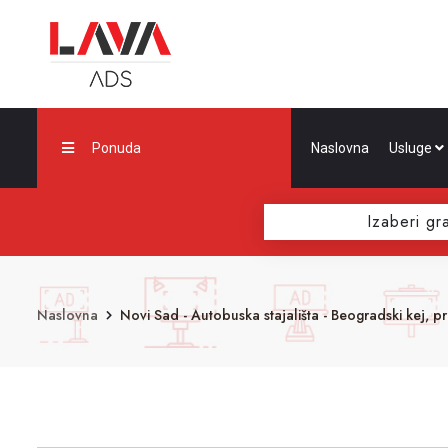
Ponuda
Naslovna
Usluge
Izaberi gr
Naslovna
Novi Sad - Autobuska stajališta - Beogradski kej, p