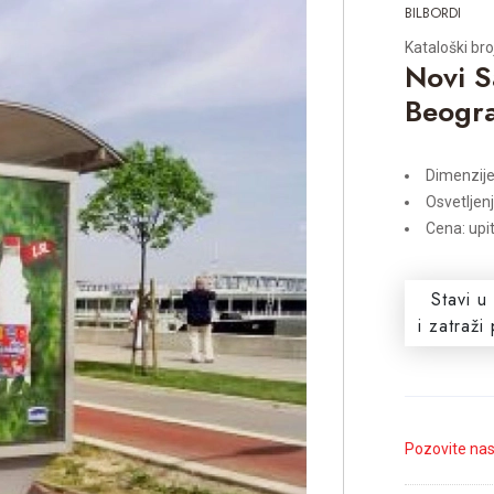
BILBORDI
Kataloški br
Novi S
Beogra
Dimenzij
Osvetljen
Cena: upi
Stavi u
i zatraž
Pozovite na