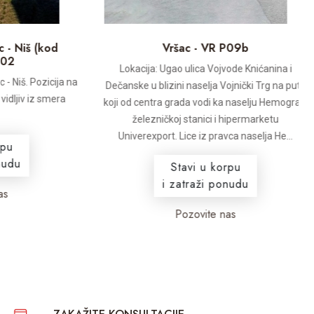
iš (kod
Vršac - VR P09b
Lokacija: Ugao ulica Vojvode Knićanina i
š. Pozicija na
Dečanske u blizini naselja Vojnički Trg na putu
iv iz smera
koji od centra grada vodi ka naselju Hemograd,
železničkoj stanici i hipermarketu
Univerexport. Lice iz pravca naselja He...
Stavi u korpu
i zatraži ponudu
Pozovite nas