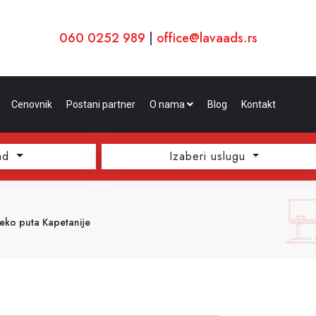
060 0252 989
|
office@lavaads.rs
Cenovnik
Postani partner
O nama
Blog
Kontakt
ad
Izaberi uslugu
reko puta Kapetanije