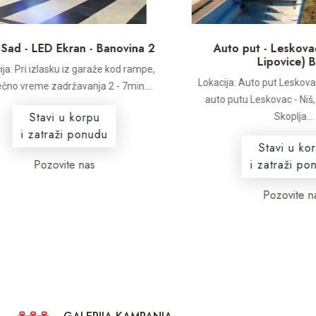
 - LED Ekran - Banovina 2
Auto put - Leskovac - N
Lipovice) B02
Pri izlasku iz garaže kod rampe,
Lokacija: Auto put Leskovac - Ni
vreme zadržavanja 2 - 7min....
auto putu Leskovac - Niš, vidlj
Stavi u korpu
Skoplja...
i zatraži ponudu
Stavi u korpu
Pozovite nas
i zatraži ponudu
Pozovite nas