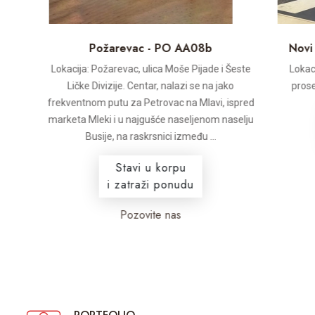
Požarevac - PO AA08b
Novi Sad
Lokacija: Požarevac, ulica Moše Pijade i Šeste
Lokacija: 
Ličke Divizije. Centar, nalazi se na jako
prosečno 
frekventnom putu za Petrovac na Mlavi, ispred
marketa Mleki i u najgušće naseljenom naselju
Busije, na raskrsnici između ...
Stavi u korpu
i zatraži ponudu
Pozovite nas