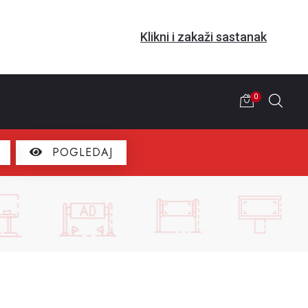
Klikni i zakaži sastanak
0
POGLEDAJ