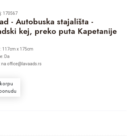
oj: 170567
ad - Autobuska stajališta -
dski kej, preko puta Kapetanije
e: 117cm x 175cm
je: Da
t na office@lavaads.rs
 korpu
i ponudu
s