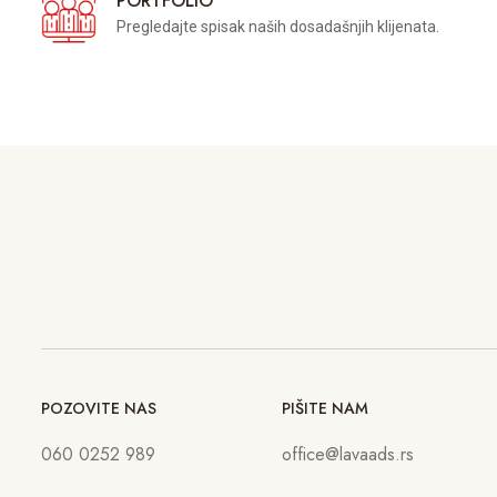
PORTFOLIO
Pregledajte spisak naših dosadašnjih klijenata.
POZOVITE NAS
PIŠITE NAM
060 0252 989
office@lavaads.rs