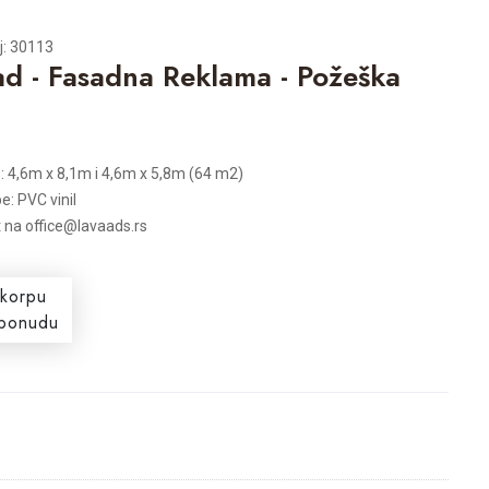
j: 30113
d - Fasadna Reklama - Požeška
: 4,6m x 8,1m i 4,6m x 5,8m (64 m2)
e: PVC vinil
t na office@lavaads.rs
 korpu
i ponudu
s