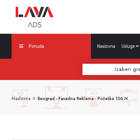
Ponuda
Naslovna
Usluge
Izaberi gr
Naslovna
Beograd - Fasadna Reklama - Požeška 106 N