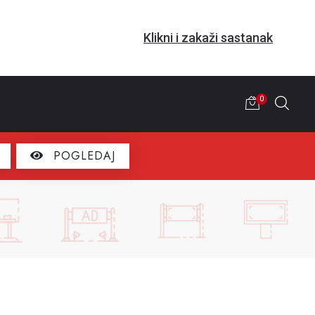
Klikni i zakaži sastanak
0
POGLEDAJ