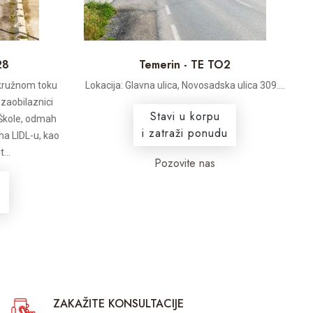
28
Temerin - TE TO2
 kružnom toku
Lokacija: Glavna ulica, Novosadska ulica 309....
 zaobilaznici
Stavi u korpu
Škole, odmah
i zatraži ponudu
a LIDL-u, kao
...
Pozovite nas
ZAKAŽITE KONSULTACIJE