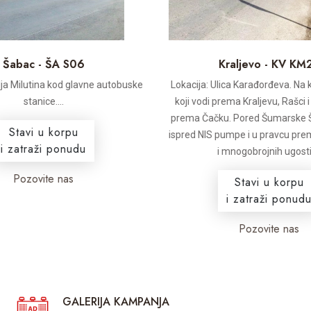
Šabac - ŠA S06
Kraljevo - KV KM
lja Milutina kod glavne autobuske
Lokacija: Ulica Karađorđeva. Na
stanice....
koji vodi prema Kraljevu, Rašci i
prema Čačku. Pored Šumarske 
Stavi u korpu
ispred NIS pumpe i u pravcu prem
i zatraži ponudu
i mnogobrojnih ugostit
Pozovite nas
Stavi u korpu
i zatraži ponudu
Pozovite nas
GALERIJA KAMPANJA