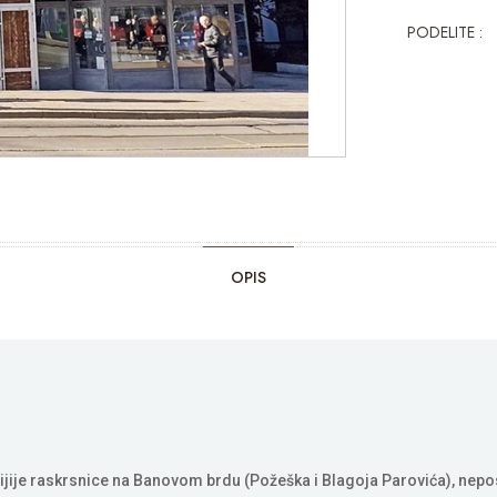
PODELITE :
OPIS
etnijije raskrsnice na Banovom brdu (Požeška i Blagoja Parovića), n