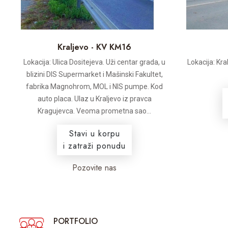
Kraljevo - KV KM16
Lokacija: Ulica Dositejeva. Uži centar grada, u
Lokacija: Kra
blizini DIS Supermarket i Mašinski Fakultet,
fabrika Magnohrom, MOL i NIS pumpe. Kod
auto placa. Ulaz u Kraljevo iz pravca
Kragujevca. Veoma prometna sao...
Stavi u korpu
i zatraži ponudu
Pozovite nas
PORTFOLIO