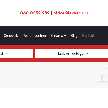
060 0252 989
|
office@lavaads.rs
Cenovnik
Postani partner
O nama
Blog
Kontakt
ad
Izaberi uslugu