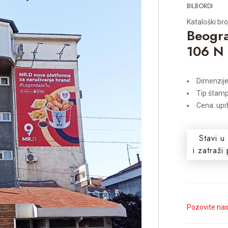
BILBORDI
Kataloški bro
Beogra
106 N
Dimenzije
Tip štamp
Cena: upi
Stavi u
i zatraž
Pozovite na