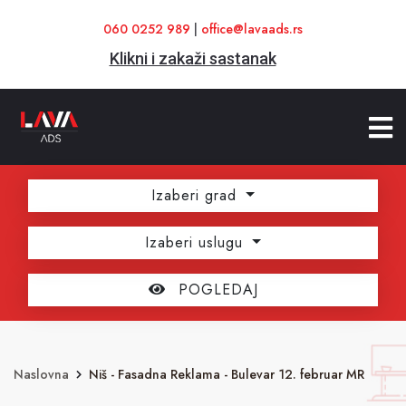
060 0252 989
|
office@lavaads.rs
Klikni i zakaži sastanak
Izaberi grad
Izaberi uslugu
POGLEDAJ
Naslovna
Niš - Fasadna Reklama - Bulevar 12. februar MR