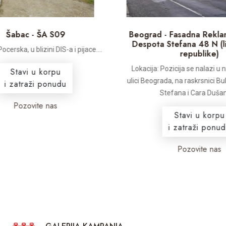
Šabac - ŠA S09
Beograd - Fasadna Reklama
Despota Stefana 48 N (li
cerska, u blizini DIS-a i pijace....
republike)
Lokacija: Pozicija se nalazi u n
Stavi u korpu
ulici Beograda, na raskrsnici Bu
i zatraži ponudu
Stefana i Cara Dušana. 
Pozovite nas
Stavi u korpu
i zatraži ponudu
Pozovite nas