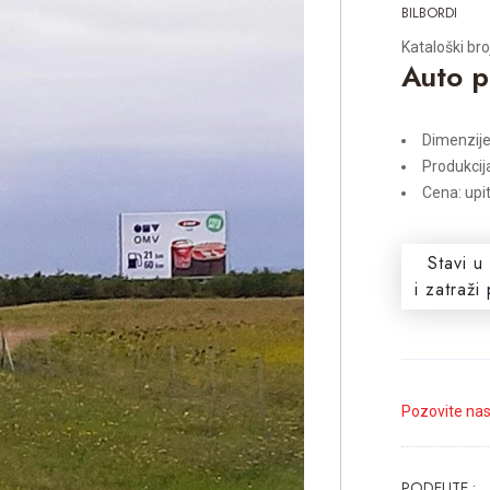
BILBORDI
Kataloški bro
Auto p
Dimenzij
Produkcij
Cena: upi
Stavi u
i zatraž
Pozovite na
PODELITE :