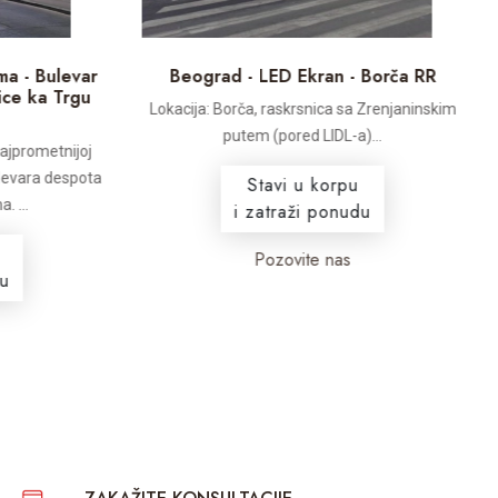
 - Bulevar
Beograd - LED Ekran - Borča RR
ce ka Trgu
Lokacija: Borča, raskrsnica sa Zrenjaninskim
putem (pored LIDL-a)...
ajprometnijoj
levara despota
Stavi u korpu
...
i zatraži ponudu
Pozovite nas