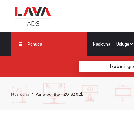
Ponuda
Naslovna
Usluge
Izaberi gr
Naslovna
Auto put BG - ZG SZ02b