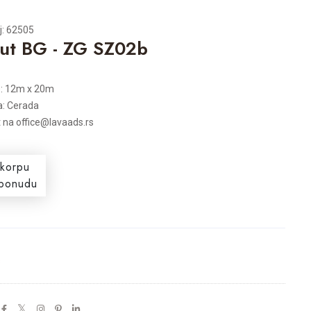
j: 62505
ut BG - ZG SZ02b
e: 12m x 20m
a: Cerada
t na office@lavaads.rs
 korpu
i ponudu
s