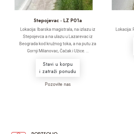
Stepojevac - LZ P01a
Lokacija: Ibarska magistrala, na izlazu iz
Lokacija: Po
Stepojevca a na ulazu u Lazarevac iz
Beograda kod kružnog toka, a na putu za
Gornji Milanovac, Čačak i Užice. ...
Stavi u korpu
i zatraži ponudu
Pozovite nas