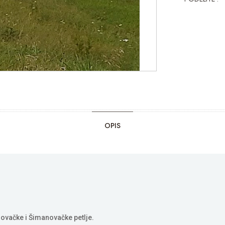
OPIS
ovačke i Šimanovačke petlje.