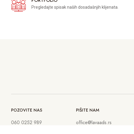
PORTFOLIO
Pregledajte spisak naših dosadašnjih klijenata.
POZOVITE NAS
PIŠITE NAM
060 0252 989
office@lavaads.rs