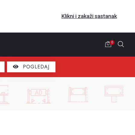
Klikni i zakaži sastanak
0
POGLEDAJ