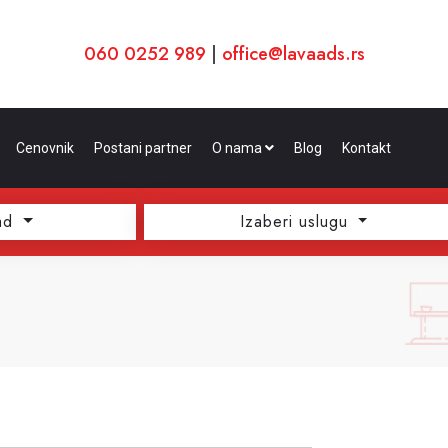
060 0252 989
|
office@lavaads.rs
Cenovnik
Postani partner
O nama
Blog
Kontakt
ad
Izaberi uslugu