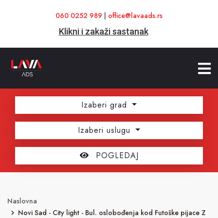
060 0252 989
|
office@lavaads.rs
Klikni i zakaži sastanak
Izaberi grad
Izaberi uslugu
POGLEDAJ
Naslovna
Novi Sad - City light - Bul. oslobođenja kod Futoške pijace Z