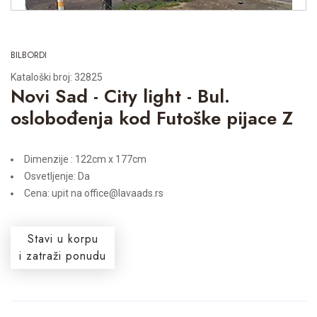
BILBORDI
Kataloški broj: 32825
Novi Sad - City light - Bul.
oslobođenja kod Futoške pijace Z
Dimenzije : 122cm x 177cm
Osvetljenje: Da
Cena: upit na office@lavaads.rs
Stavi u korpu
i zatraži ponudu