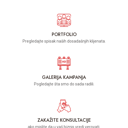
PORTFOLIO
Pregledajte spisak naših dosadašnjih klijenata.
GALERIJA KAMPANJA
Pogledajte šta smo do sada radili.
ZAKAŽITE KONSULTACIJE
ako mislite da u vaš biznis vredi verovati.